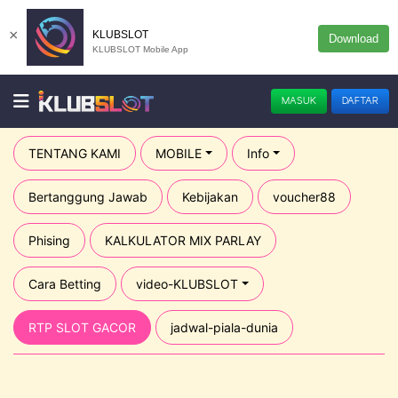
×
KLUBSLOT
Download
KLUBSLOT Mobile App
MASUK
DAFTAR
TENTANG KAMI
MOBILE
Info
Bertanggung Jawab
Kebijakan
voucher88
Phising
KALKULATOR MIX PARLAY
Cara Betting
video-KLUBSLOT
RTP SLOT GACOR
jadwal-piala-dunia