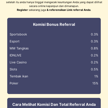
setelah itu anda hanya tinggal mengecek keuntungan Anda yang dapat dilihat
secara online kapanpun dan dimanapun.
Register
sekarang juga
& referensikan Link referral Anda
.
Komisi Bonus Referral
Sportsbook
0.3%
Esport
0.3%
MM Tangkas
0.8%
IDNLIVE
0.2%
Live Casino
0.2%
Slots
0.5%
Tembak ikan
1%
Poker
15%
Cara Melihat Komisi Dan Total Referral Anda