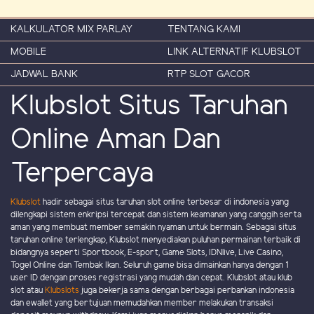
KALKULATOR MIX PARLAY
TENTANG KAMI
MOBILE
LINK ALTERNATIF KLUBSLOT
JADWAL BANK
RTP SLOT GACOR
Klubslot Situs Taruhan
Online Aman Dan
Terpercaya
Klubslot
hadir sebagai situs taruhan slot online terbesar di indonesia yang
dilengkapi sistem enkripsi tercepat dan sistem keamanan yang canggih serta
aman yang membuat member semakin nyaman untuk bermain. Sebagai situs
taruhan online terlengkap, Klubslot menyediakan puluhan permainan terbaik di
bidangnya seperti Sportbook, E-sport, Game Slots, IDNlive, Live Casino,
Togel Online dan Tembak Ikan. Seluruh game bisa dimainkan hanya dengan 1
user ID dengan proses registrasi yang mudah dan cepat. Klubslot atau klub
slot atau
Klubslots
juga bekerja sama dengan berbagai perbankan indonesia
dan ewallet yang bertujuan memudahkan member melakukan transaksi